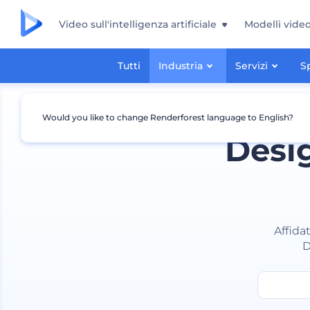
Video sull'intelligenza artificiale
Modelli vide
Tutti
Industria
Servizi
S
Would you like to change Renderforest language to English?
Desig
Affida
D