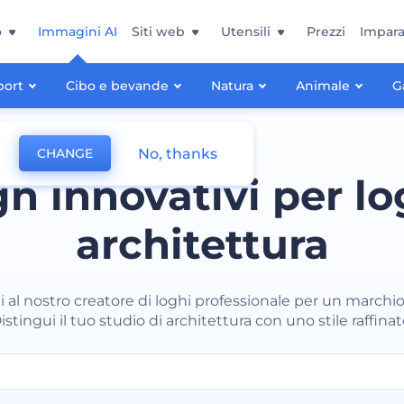
o
Immagini AI
Siti web
Utensili
Prezzi
Impara
port
Cibo e bevande
Natura
Animale
G
No, thanks
CHANGE
n innovativi per lo
architettura
ti al nostro creatore di loghi professionale per un marchio
istingui il tuo studio di architettura con uno stile raffinat