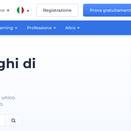
re
Registrazione
Prova gratuitamen
aming
Professione
Altro
ghi di
 unico.
o.