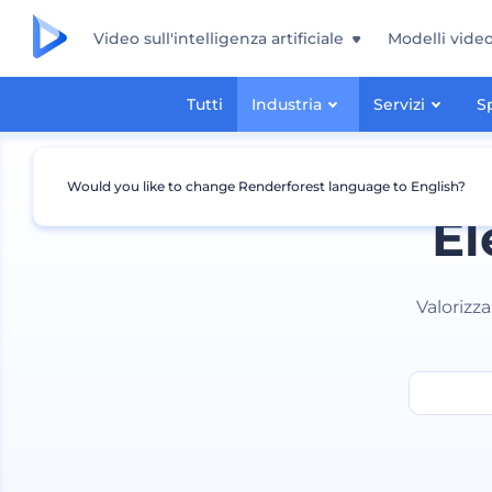
Video sull'intelligenza artificiale
Modelli vide
Tutti
Industria
Servizi
S
Would you like to change Renderforest language to English?
El
Valorizz