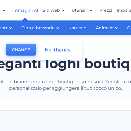
o
Immagini AI
Siti web
Utensili
Prezzi
Impara
port
Cibo e bevande
Natura
Animale
G
No, thanks
CHANGE
eganti loghi bouti
a il tuo brand con un logo boutique su misura. Scegli un 
personalizzalo per aggiungere il tuo tocco unico.