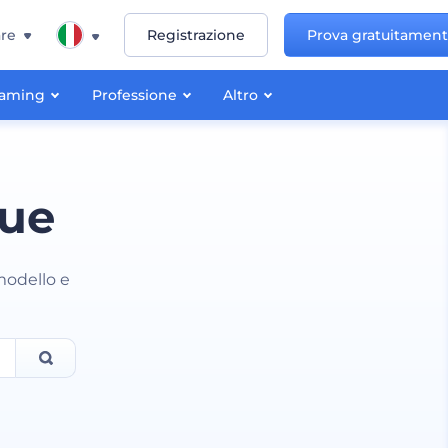
re
Registrazione
Prova gratuitamen
aming
Professione
Altro
que
modello e