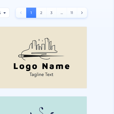
6
1
2
3
...
11