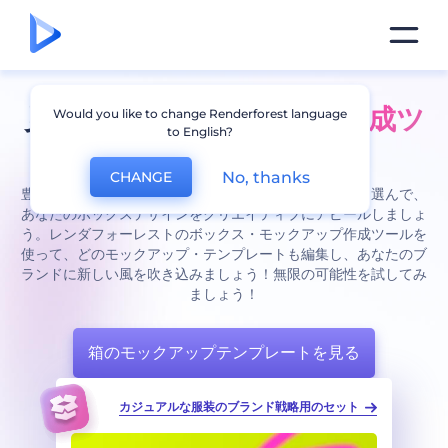
見事な
箱のモックアップ作成ツ
Would you like to change Renderforest language
to English?
ール
の動き！
No, thanks
CHANGE
豊富な箱モックアップのライブラリからテンプレートを選んで、
あなたのボックスデザインをクリエイティブにアピールしましょ
う。レンダフォーレストのボックス・モックアップ作成ツールを
使って、どのモックアップ・テンプレートも編集し、あなたのブ
ランドに新しい風を吹き込みましょう！無限の可能性を試してみ
ましょう！
箱のモックアップテンプレートを見る
略用のセット
御社向けの包装モックアップ