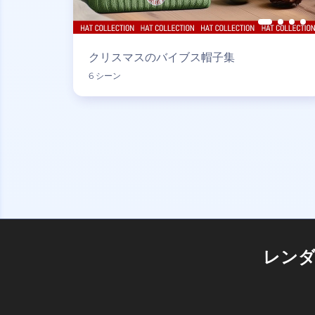
クリスマスのバイブス帽子集
6 シーン
レン