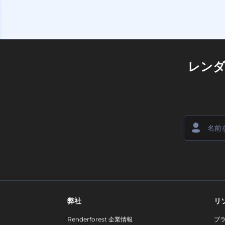
レン
弊社
リ
Renderforest 企業情報
ブ