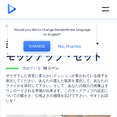
モックアップ
インテリア
枕のモックアップ
Would you like to change Renderforest language
to English?
柔らかいクッション・
No, thanks
CHANGE
モックアップ・セット
含めている
13 シーン
ザラザラした背景に柔らかいクッションが置かれている様子を
展示してください。あなたの選んだ風景を選択して、あなたの
ファイルを添付して下さい。そして、あなたの個人の画像はダ
ウンロードされる準備が出来ます。このモックアップの設定に
ついての暖かさ、心地よさの感情を広げて下さい。今すぐお試
しを！