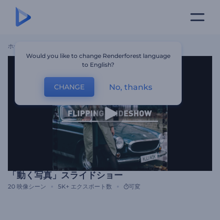
ホーム
テンプレート
「動く写真」スライドショー
Would you like to change Renderforest language
to English?
No, thanks
CHANGE
「動く写真」スライドショー
20
映像シーン
5K+
エクスポート数
可変