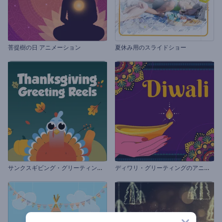
菩提樹の日 アニメーション
夏休み用のスライドショー
サ
ンクスギビング・グリーティングのリール
デ
ィワリ・グリーティングのアニメーション