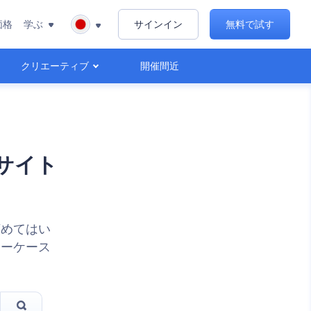
価格
学ぶ
サインイン
無料で試す
クリエーティブ
開催間近
サイト
広めてはい
ョーケース