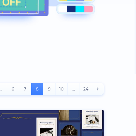
...
6
7
8
9
10
...
24