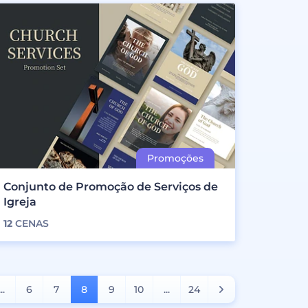
Conjunto de Promoção de Serviços de
Igreja
12
CENAS
...
6
7
8
9
10
...
24