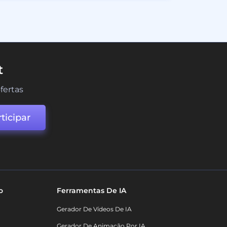
t
fertas
ticipar
o
Ferramentas De IA
Gerador De Vídeos De IA
Gerador De Animação Por IA