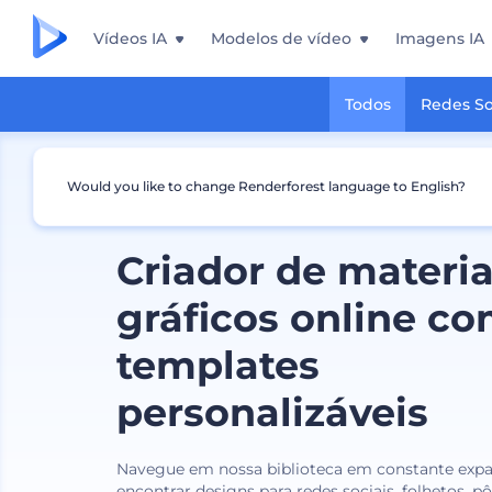
Vídeos IA
Modelos de vídeo
Imagens IA
Todos
Redes So
Would you like to change Renderforest language to English?
Criador de materia
gráficos online c
templates
personalizáveis
Navegue em nossa biblioteca em constante expa
encontrar designs para redes sociais, folhetos, pô