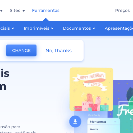
Sites
Ferramentas
Preços
ciais
Imprimíveis
Documentos
Apresentaçõ
No, thanks
CHANGE
is
om
nsão para
steres, cartões de