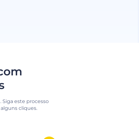
 com
s
e. Siga este processo
alguns cliques.