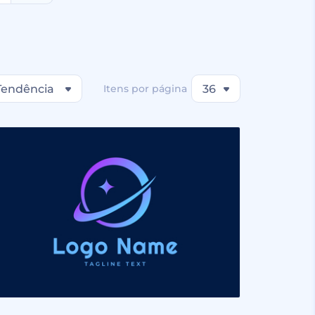
Tendência
Itens por página
36