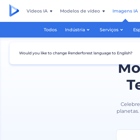
Vídeos IA
Modelos de vídeo
Imagens IA
Todos
Indústria
Serviços
Es
Would you like to change Renderforest language to English?
Mo
T
Celebre
planetas.