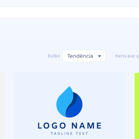
Exibir
Tendência
Itens por 