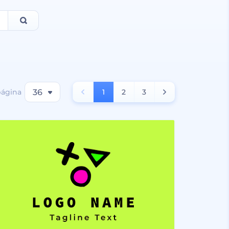
página
36
1
2
3