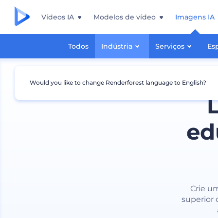
Vídeos IA
Modelos de vídeo
Imagens IA
Todos
Indústria
Serviços
Es
Would you like to change Renderforest language to English?
ed
Crie um
superior