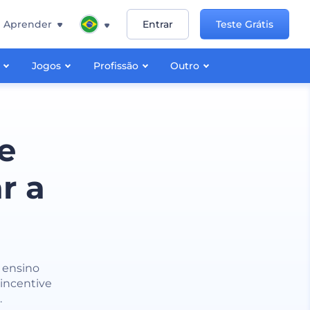
Aprender
Entrar
Teste Grátis
Jogos
Profissão
Outro
e
r a
e ensino
incentive
.