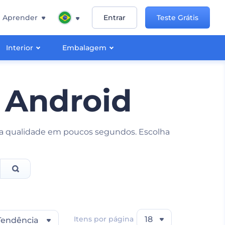
Aprender
Entrar
Teste Grátis
Interior
Embalagem
 Android
lta qualidade em poucos segundos. Escolha
Itens por página
18
Tendência