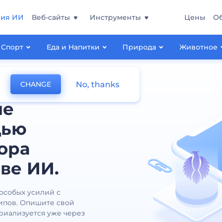
ния ИИ
Веб-сайты
Инструменты
Цены
О
Спорт
Еда и Напитки
Природа
Животное
No, thanks
CHANGE
ые
щью
ора
ве ИИ.
 особых усилий с
ипов. Опишите свой
ериализуется уже через