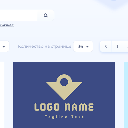
,
бизнес
Количество на странице
36
1