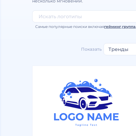
несколько мгновений.
Самые популярные поиски включая
гейминг
,
группа
Показать
Тренды