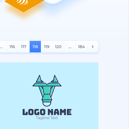
...
116
117
118
119
120
...
184