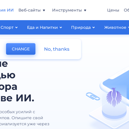
ния ИИ
Веб-сайты
Инструменты
Цены
О
Спорт
Еда и Напитки
Природа
Животное
No, thanks
CHANGE
ые
щью
ора
ве ИИ.
 особых усилий с
ипов. Опишите свой
ериализуется уже через