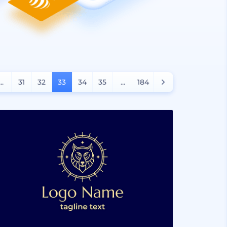
...
31
32
33
34
35
...
184