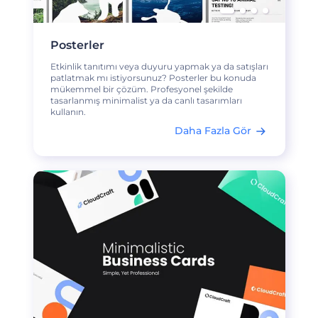
Posterler
Etkinlik tanıtımı veya duyuru yapmak ya da satışları
patlatmak mı istiyorsunuz? Posterler bu konuda
mükemmel bir çözüm. Profesyonel şekilde
tasarlanmış minimalist ya da canlı tasarımları
kullanın.
Daha Fazla Gör