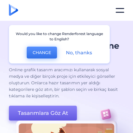
Grafik Tasarım
Would you like to change Renderforest language
to English?
Programları
: Kolay Online
No, thanks
CHANGE
Grafik Oluşturma Aracı
Online grafik tasarım aracımızı kullanarak sosyal
medya ve diğer birçok proje için etkileyici görseller
oluşturun. Onlarca hazır tasarımın yer aldığı
kategorilere göz atın, bir şablon seçin ve birkaç basit
tıklama ile kişiselleştirin.
Tasarımlara Göz At