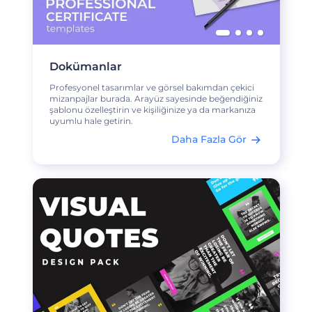
Dokümanlar
Profesyonel tasarımlar ve görsel bakımdan çekici
mizanpajlar burada. Arayüz sayesinde beğendiğiniz
şablonu özelleştirin ve kişiliğinize ya da markanıza
uyumlu hale getirin.
Daha Fazla Gör