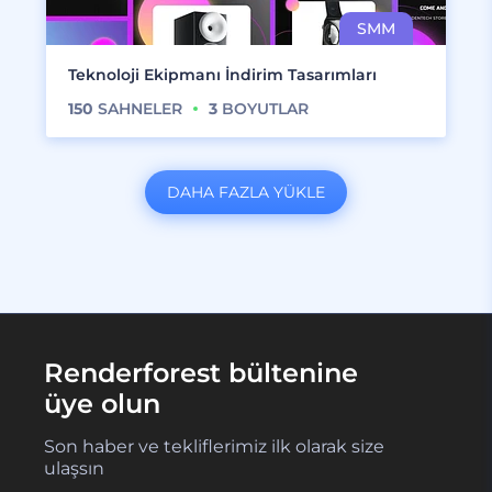
Teknoloji Ekipmanı İndirim Tasarımları
150
SAHNELER
3
BOYUTLAR
DAHA FAZLA YÜKLE
Renderforest bültenine
üye olun
Son haber ve tekliflerimiz ilk olarak size
ulaşsın