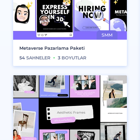
Metaverse Pazarlama Paketi
54
SAHNELER
3
BOYUTLAR