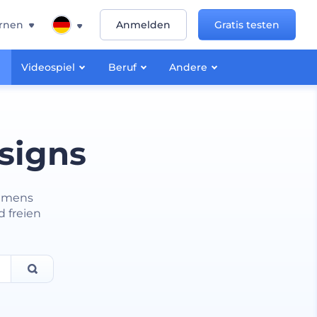
rnen
Anmelden
Gratis testen
Videospiel
Beruf
Andere
signs
ehmens
d freien