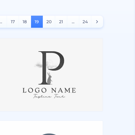
...
17
18
19
20
21
...
24