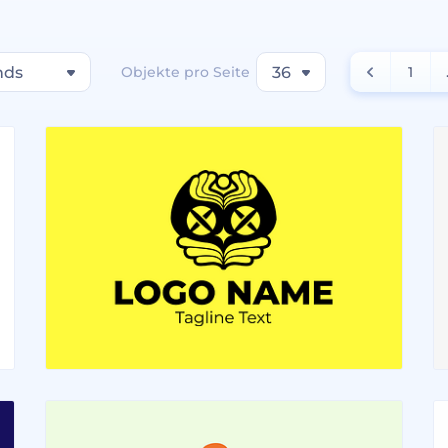
nds
Objekte pro Seite
36
1