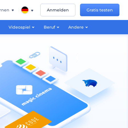
rnen
Anmelden
Gratis testen
Videospiel
Beruf
Andere