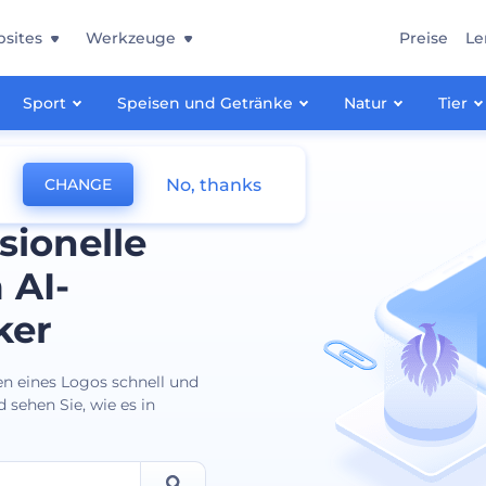
sites
Werkzeuge
Preise
Le
Sport
Speisen und Getränke
Natur
Tier
No, thanks
CHANGE
sionelle
 AI-
ker
en eines Logos schnell und
 sehen Sie, wie es in