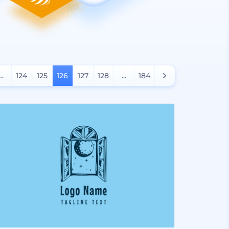
...
124
125
126
127
128
...
184