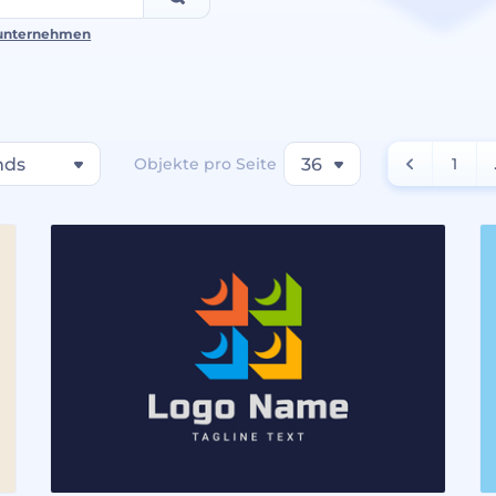
unternehmen
nds
Objekte pro Seite
36
1