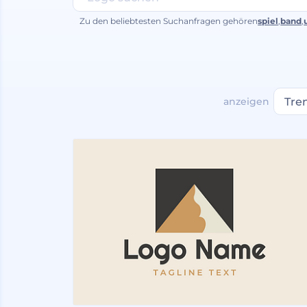
Zu den beliebtesten Suchanfragen gehören
spiel
,
band
,
anzeigen
Tre