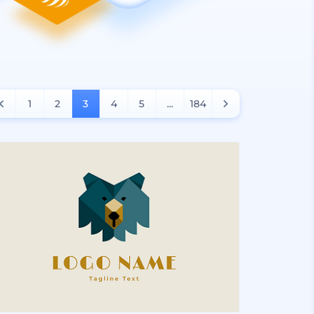
1
2
3
4
5
...
184