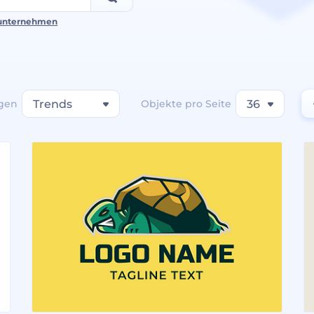
unternehmen
gen
Trends
Objekte pro Seite
36