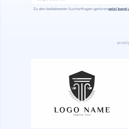
Zu den beliebtesten Suchanfragen gehören
spiel
,
band
,
anzei