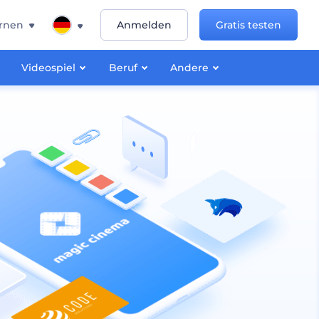
rnen
Anmelden
Gratis testen
Videospiel
Beruf
Andere