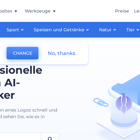
sites
Werkzeuge
Preise
Le
Sport
Speisen und Getränke
Natur
Tier
No, thanks
CHANGE
sionelle
 AI-
ker
en eines Logos schnell und
 sehen Sie, wie es in