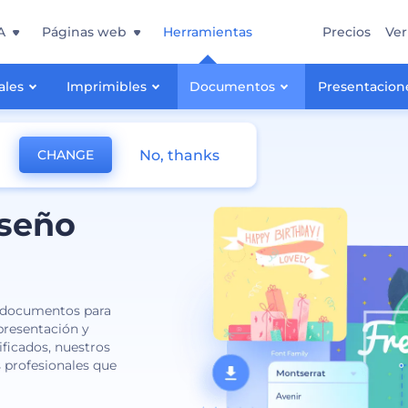
A
Páginas web
Herramientas
Precios
Ver
ales
Imprimibles
Documentos
Presentacion
No, thanks
CHANGE
seño
e documentos para
 presentación y
ificados, nuestros
 profesionales que