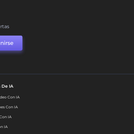
ertas
nirse
 De IA
deo Con IA
nes Con IA
 Con IA
on IA