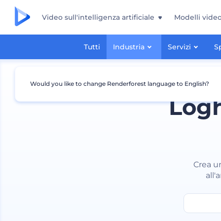
Video sull'intelligenza artificiale
Modelli vide
Tutti
Industria
Servizi
S
Would you like to change Renderforest language to English?
Logh
Crea un
all'