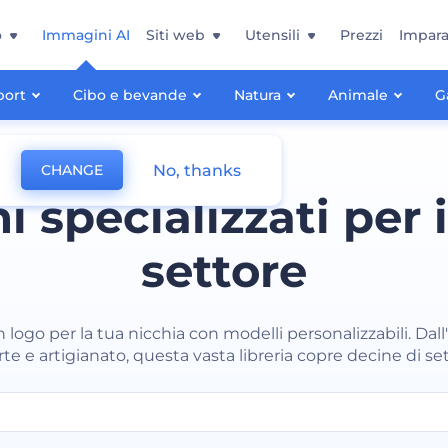
o
Immagini AI
Siti web
Utensili
Prezzi
Impara
port
Cibo e bevande
Natura
Animale
G
No, thanks
CHANGE
i specializzati per i
settore
 logo per la tua nicchia con modelli personalizzabili. Dall'
arte e artigianato, questa vasta libreria copre decine di set