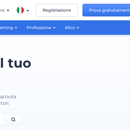
re
Registrazione
Prova gratuitamen
aming
Professione
Altro
l tuo
attività
tori.