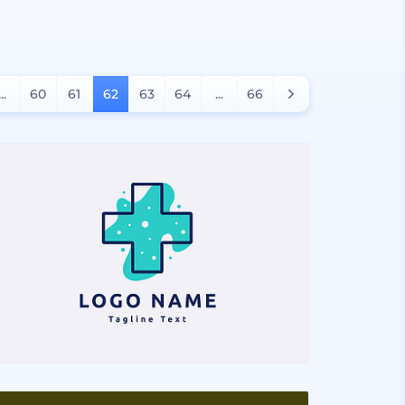
...
60
61
62
63
64
...
66