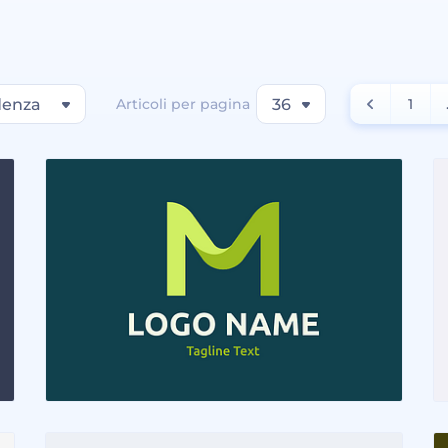
denza
Articoli per pagina
36
1