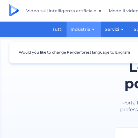
Video sull'intelligenza artificiale
Modelli vide
Tutti
Industria
Servizi
S
Would you like to change Renderforest language to English?
L
p
Porta 
professi