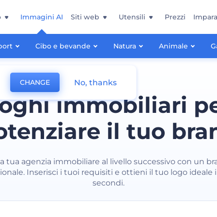
o
Immagini AI
Siti web
Utensili
Prezzi
Impara
port
Cibo e bevande
Natura
Animale
G
No, thanks
CHANGE
oghi immobiliari p
otenziare il tuo bra
la tua agenzia immobiliare al livello successivo con un b
onale. Inserisci i tuoi requisiti e ottieni il tuo logo ideale
secondi.