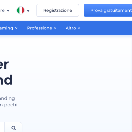
re
Registrazione
Prova gratuitamen
aming
Professione
Altro
er
nd
randing
 in pochi