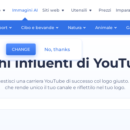
o
Immagini AI
Siti web
Utensili
Prezzi
Impara
port
Cibo e bevande
Natura
Animale
G
No, thanks
CHANGE
i influenti di You
gestisci una carriera YouTube di successo col logo giusto. 
che rende unico il tuo canale e riflettilo nel tuo logo.