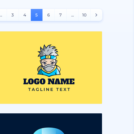
...
3
4
5
6
7
...
10