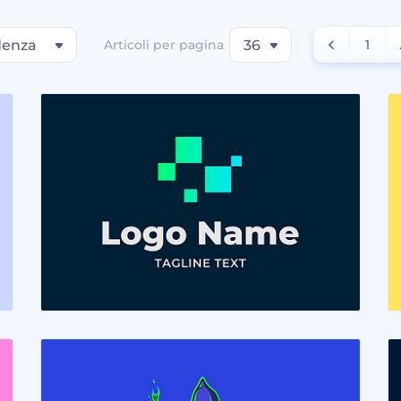
denza
Articoli per pagina
36
1