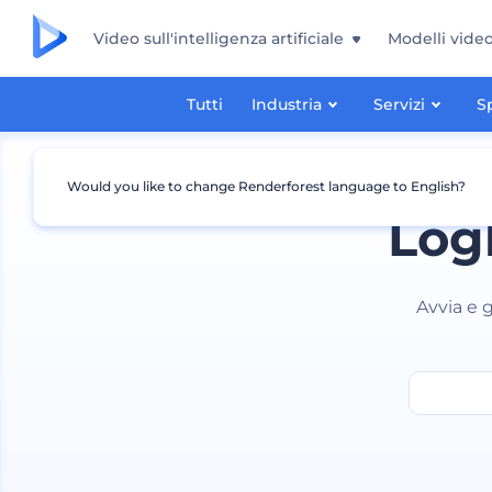
Video sull'intelligenza artificiale
Modelli vide
Tutti
Industria
Servizi
S
Would you like to change Renderforest language to English?
Logh
Avvia e 