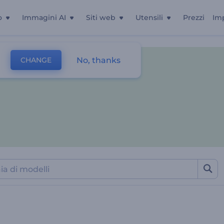
o
Immagini AI
Siti web
Utensili
Prezzi
Im
No, thanks
CHANGE
Visualizzazione Musicale