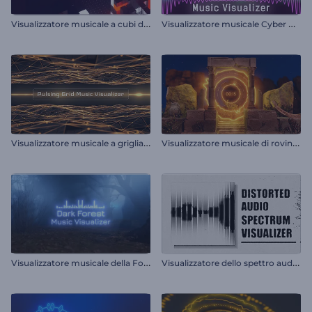
V
isualizzatore musicale a cubi di mosaico
V
isualizzatore musicale Cyber Beats
V
isualizzatore musicale a griglia pulsante
V
isualizzatore musicale di rovine antiche
V
isualizzatore musicale della Foresta Oscura
V
isualizzatore dello spettro audio distorto