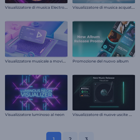
V
isualizzatore di musica Electro House
V
isualizzatore di musica acquatica
V
isualizzatore musicale a movimento cinetico
Promozione del nuovo album
V
isualizzatore di nuove uscite musicali
Visualizzatore luminoso al neon
1
2
3