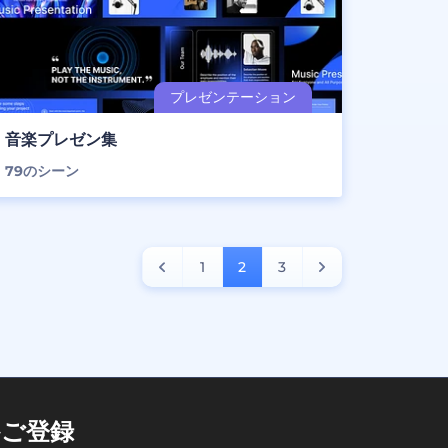
音楽プレゼン集
79
のシーン
1
2
3
ご登録