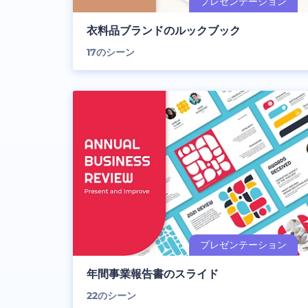
衣料品ブランドのルックブック
17
のシーン
年間事業報告書のスライド
22
のシーン