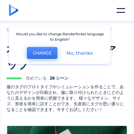
モックアップ
アパレル
衣料品ラベルのモックアップ
Would you like to change Renderforest language
to English?
衣料品タグのモックア
No, thanks
CHANGE
ップ
含めている
28 シーン
服のタグのプロトタイプやシミュレーションを作ることで、あ
なたのデザインが印刷され、服に取り付けられたときにどのよ
うに見えるかを簡単に把握できます。 様々なデザイン、サイ
ズ、形状を簡単に試すことができ、生産前にタグが思い通りに
なることを確認できます。今すぐお試しください！