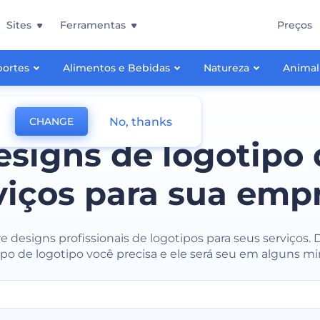
Sites
Ferramentas
Preços
portes
Alimentos e Bebidas
Natureza
Animal
No, thanks
CHANGE
esigns de logotipo 
viços para sua emp
 designs profissionais de logotipos para seus serviços.
ipo de logotipo você precisa e ele será seu em alguns mi