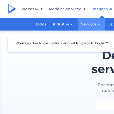
Vídeos IA
Modelos de vídeo
Imagens IA
Todos
Indústria
Serviços
Es
Would you like to change Renderforest language to English?
D
ser
Encontre
que t