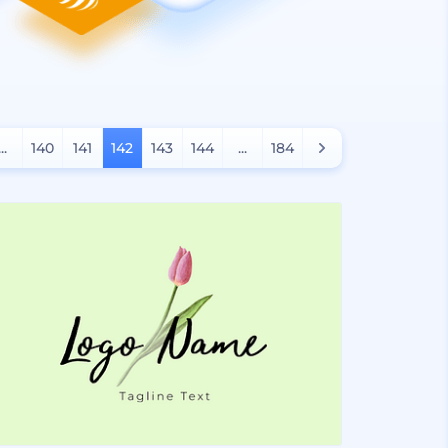
...
140
141
142
143
144
...
184