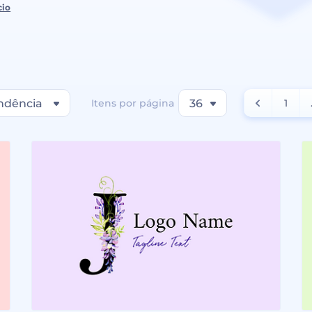
cio
ndência
Itens por página
36
1