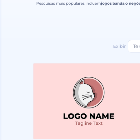
Pesquisas mais populares incluem
jogos
,
banda
,
o negó
Exibir
Te