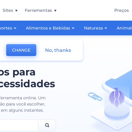
Sites
Ferramentas
Preços
portes
Alimentos e Bebidas
Natureza
Animal
No, thanks
CHANGE
os para
cessidades
 ferramenta online. Um
ão para você escolher,
r em alguns instantes.