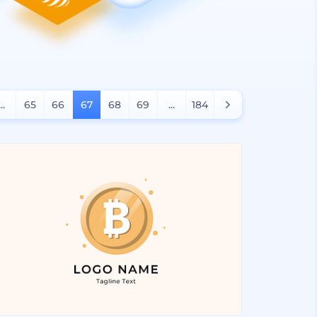
...
65
66
67
68
69
...
184