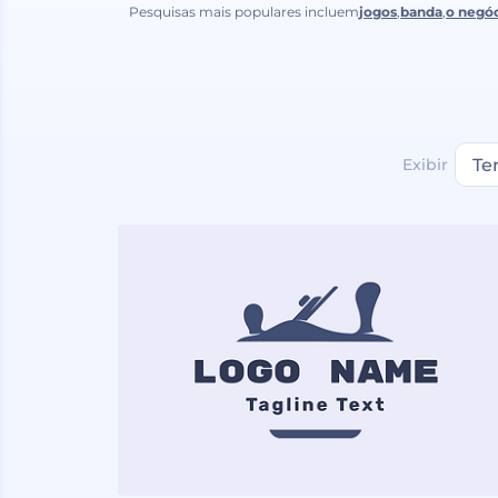
Pesquisas mais populares incluem
jogos
,
banda
,
o negó
Exibir
Te