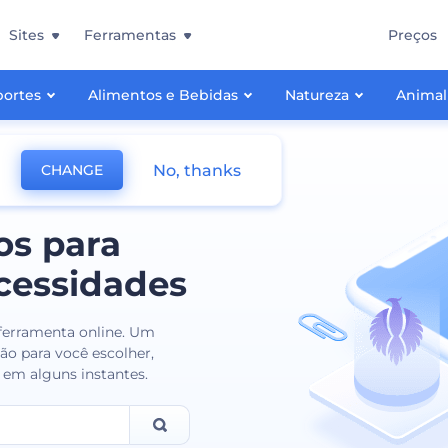
Sites
Ferramentas
Preços
portes
Alimentos e Bebidas
Natureza
Animal
No, thanks
CHANGE
os para
cessidades
 ferramenta online. Um
ão para você escolher,
r em alguns instantes.