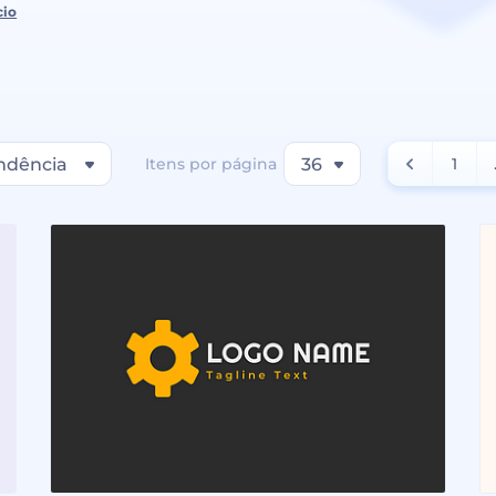
cio
ndência
Itens por página
36
1