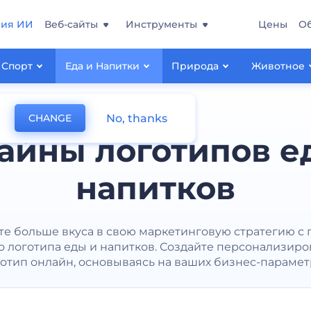
ния ИИ
Веб-сайты
Инструменты
Цены
О
Спорт
Еда и Напитки
Природа
Животное
No, thanks
CHANGE
айны логотипов е
напитков
те больше вкуса в свою маркетинговую стратегию с
о логотипа еды и напитков. Создайте персонализир
отип онлайн, основываясь на ваших бизнес-парамет