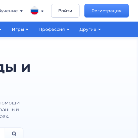
бучение
Войти
Регистрация
Игры
Профессия
Другие
ды и
 помощи
ованный
рах.