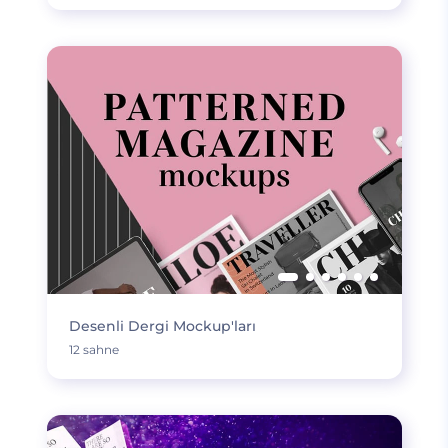
Desenli Dergi Mockup'ları
12 sahne