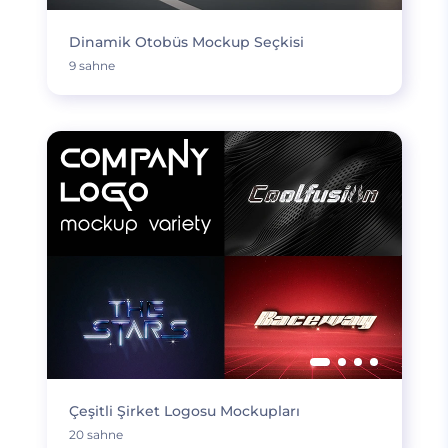
Dinamik Otobüs Mockup Seçkisi
9 sahne
Çeşitli Şirket Logosu Mockupları
20 sahne