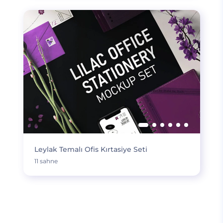
Leylak Temalı Ofis Kırtasiye Seti
11 sahne
DAHA FAZLA YÜKLE