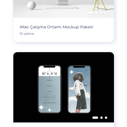
iMac Çalışma Ortamı Mockup Paketi
10 sahne