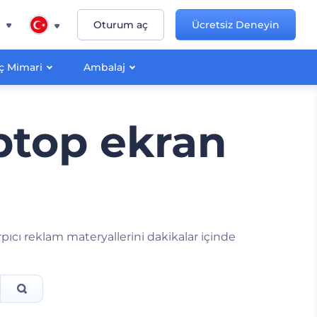
n
Oturum aç
Ücretsiz Deneyin
İç Mimari
Ambalaj
aptop ekran
ıcı reklam materyallerini dakikalar içinde