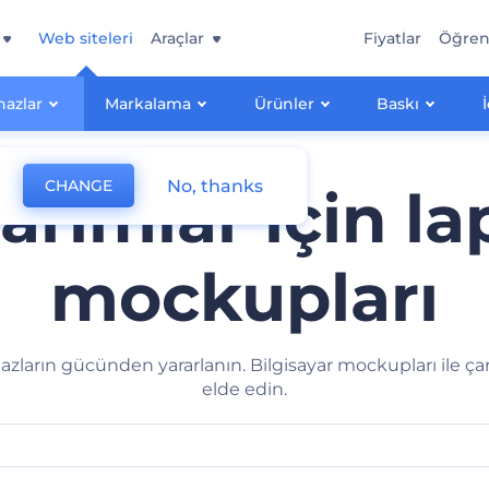
Web siteleri
Araçlar
Fiyatlar
Öğre
hazlar
Markalama
Ürünler
Baskı
No, thanks
CHANGE
sarımlar için l
mockupları
ların gücünden yararlanın. Bilgisayar mockupları ile çarp
elde edin.