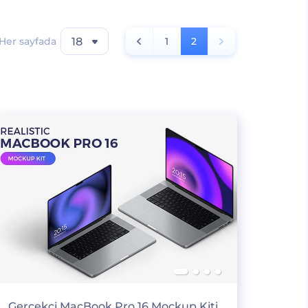
Her sayfada
18
1
2
Gerçekçi MacBook Pro 16 Mockup Kiti