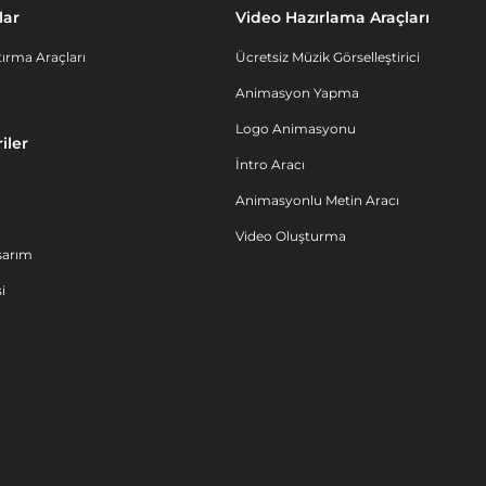
lar
Video Hazırlama Araçları
ırma Araçları
Ücretsiz Müzik Görselleştirici
Animasyon Yapma
Logo Animasyonu
iler
İntro Aracı
Animasyonlu Metin Aracı
Video Oluşturma
sarım
i