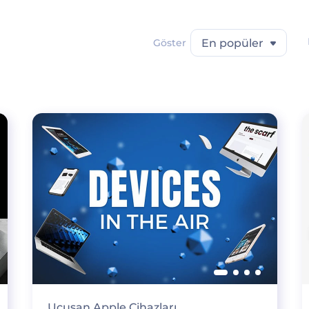
Göster
En popüler
Uçuşan Apple Cihazları