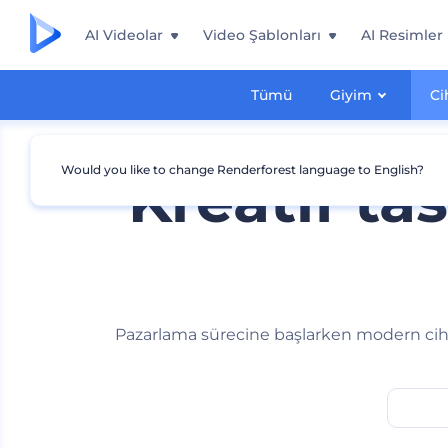
AI Videolar
Video Şablonları
AI Resimler
Tümü
Giyim
Ci
Would you like to change Renderforest language to English?
Kreatif ta
Pazarlama sürecine başlarken modern cihaz