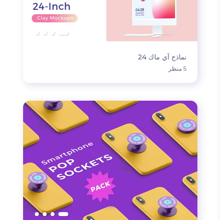
نماذج آي ماك 24
5 منظر