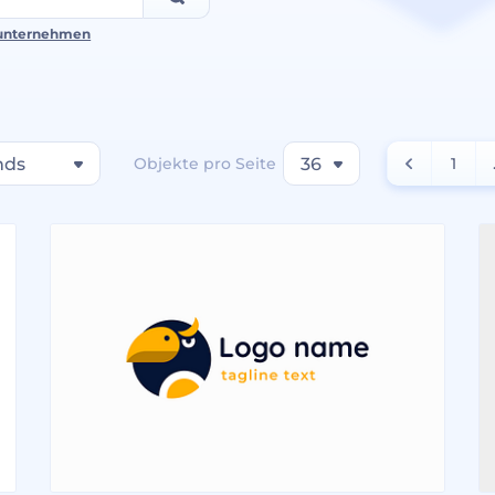
unternehmen
nds
Objekte pro Seite
36
1