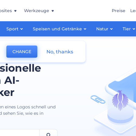
sites
Werkzeuge
Preise
Le
Sport
Speisen und Getränke
Natur
Tier
No, thanks
CHANGE
sionelle
 AI-
ker
en eines Logos schnell und
 sehen Sie, wie es in