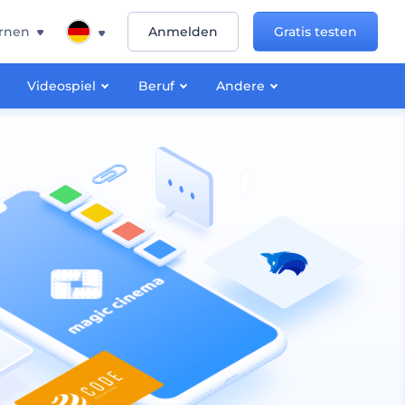
rnen
Anmelden
Gratis testen
Videospiel
Beruf
Andere