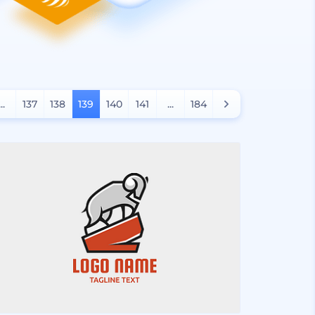
...
137
138
139
140
141
...
184