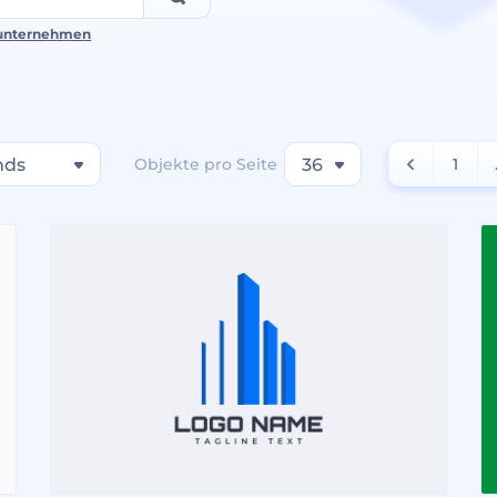
unternehmen
nds
Objekte pro Seite
36
1