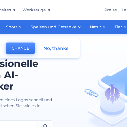
sites
Werkzeuge
Preise
Le
Sport
Speisen und Getränke
Natur
Tier
No, thanks
CHANGE
sionelle
 AI-
ker
en eines Logos schnell und
 sehen Sie, wie es in