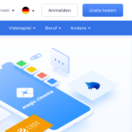
rnen
Anmelden
Gratis testen
Videospiel
Beruf
Andere