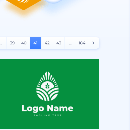
...
39
40
41
42
43
...
184