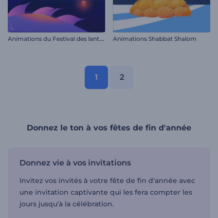
A
nimations du Festival des lanternes
Animations Shabbat Shalom
1
2
Donnez le ton à vos fêtes de fin d'année
Donnez vie à vos invitations
Invitez vos invités à votre fête de fin d'année avec
une invitation captivante qui les fera compter les
jours jusqu'à la célébration.