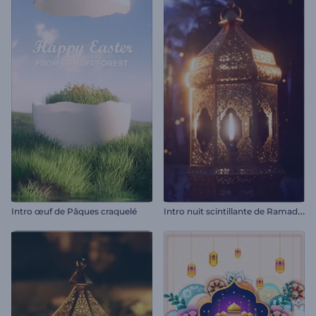
I
ntro nuit scintillante de Ramadan
Intro œuf de Pâques craquelé