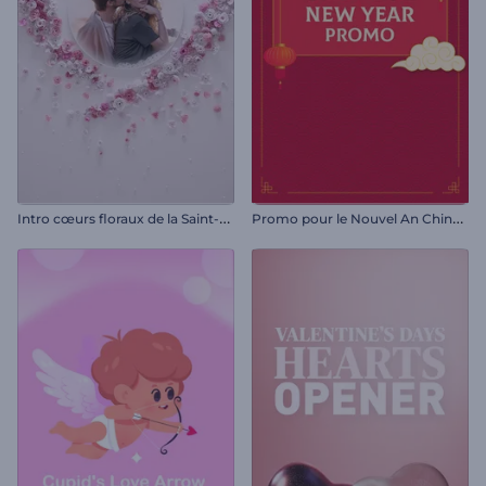
I
ntro cœurs floraux de la Saint-Valentin
P
romo pour le Nouvel An Chinois