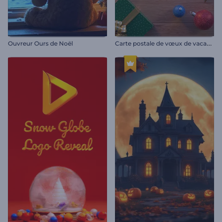
C
arte postale de vœux de vacances
Ouvreur Ours de Noël