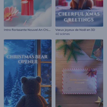
I
ntro florissante Nouvel An Chinois
Vœux joyeux de Noël en 3D
40 scènes