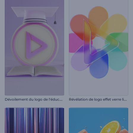
D
évoilement du logo de l'éducation
R
évélation de logo effet verre liquide