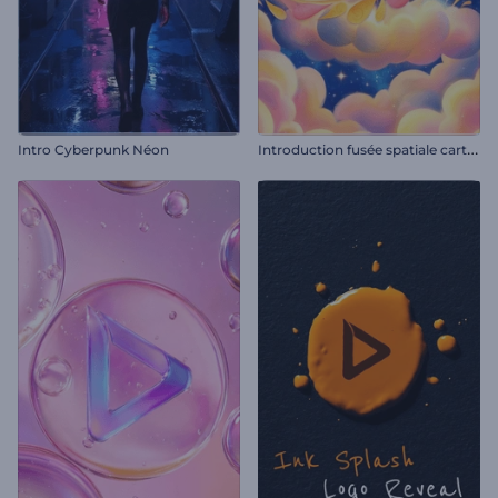
I
ntroduction fusée spatiale cartoon
Intro Cyberpunk Néon