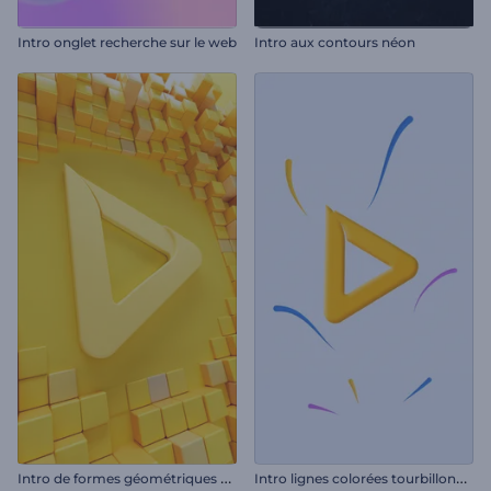
Intro onglet recherche sur le web
Intro aux contours néon
I
ntro de formes géométriques épurées
I
ntro lignes colorées tourbillonnantes