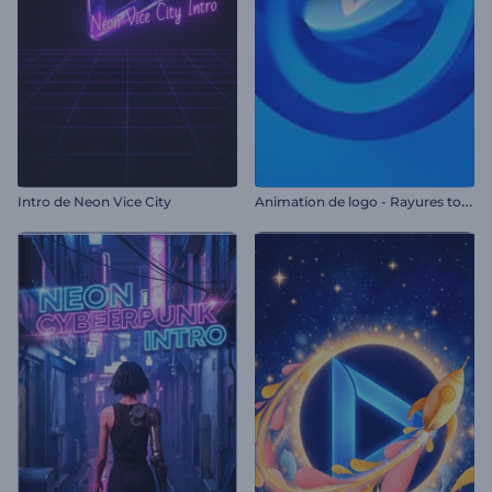
A
nimation de logo - Rayures tournantes
Intro de Neon Vice City