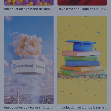
I
ntroduction à l'essaim de sphères cinétiques
D
évoilement du logo de Liquid Fusion
I
ntroduction aux ballons flottants
I
ntroduction au jour de la remise des diplômes