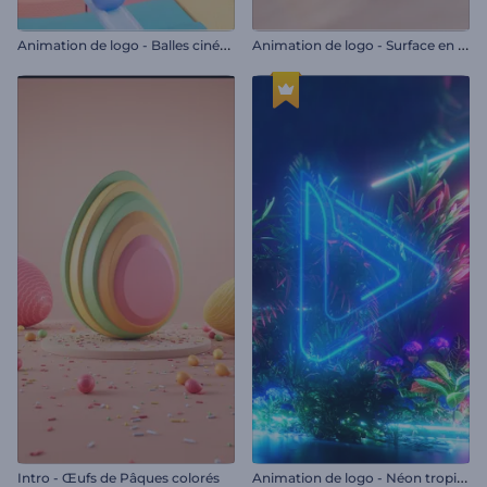
A
nimation de logo - Balles cinétiques
A
nimation de logo - Surface en mosaïque
A
nimation de logo - Néon tropical
Intro - Œufs de Pâques colorés