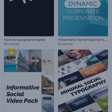
P
résentation dynamique de l'entreprise
Pack de typographie rapide
80 scènes
60 scènes