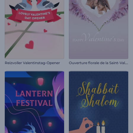
O
uverture florale de la Saint-Valentin
Reizvoller Valentinstag-Opener