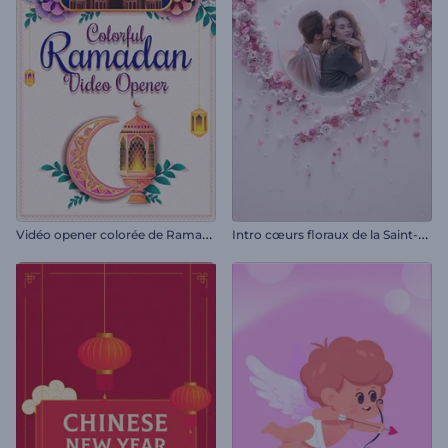
V
idéo opener colorée de Ramadan
I
ntro cœurs floraux de la Saint-Valentin