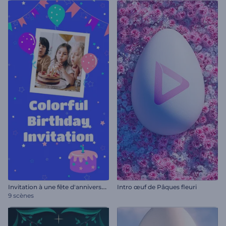
I
nvitation à une fête d'anniversaire
Intro œuf de Pâques fleuri
9 scènes