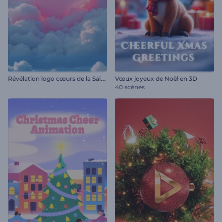
R
évélation logo cœurs de la Saint-Valentin
Vœux joyeux de Noël en 3D
40 scènes