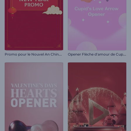
P
romo pour le Nouvel An Chinois
O
pener Flèche d'amour de Cupidon