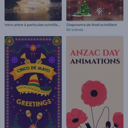
I
ntro arbre à particules scintillantes
Diaporama de Noël scintillant
60 scènes