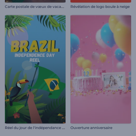
C
arte postale de vœux de vacances
Révélation de logo boule à neige
R
éel du jour de l'indépendance du Brésil
Ouverture anniversaire