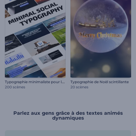
T
ypographie minimaliste pour les réseaux sociaux
Typographie de Noël scintillante
200 scènes
20 scènes
Parlez aux gens grâce à des textes animés
dynamiques