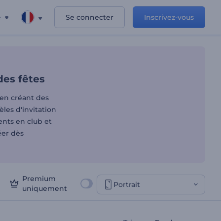
e
Se connecter
Inscrivez-vous
d'invitation à des fêtes
des fêtes
 en créant des
les d'invitation
ents en club et
éer dès
Premium
Portrait
uniquement