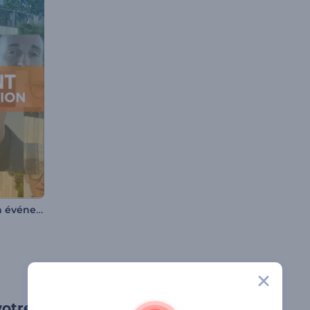
Promotion d'un événement spécial
otre fête la meilleure de la ville