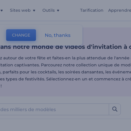
Sites web
Outils
Tarification
Apprendr
ans notre monde de vidéos 
No, thanks
CHANGE
es
Vidéos D'invitation
Fête
ans notre monde de vidéos d'invitation à 
z autour de votre fête et faites-en la plus attendue de l'année
itation captivantes. Parcourez notre collection unique de modè
parfaits pour les cocktails, les soirées dansantes, les événem
res types de festivités. Sélectionnez-en un et commencez à cr
!