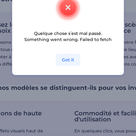
sez le modèle de
Ajustez chaque scè
hoix
votre convenance
Quelque chose s՛est mal passé.
Something went wrong. Failed to fetch
sons plusieurs modèles
Ajoutez les détails de votre f
 tous conçus avec soin
que la date, l'heure et le lieu
pter à différents thèmes
personnalisez les scènes av
Got it
à différentes ambiances.
images, vos vidéos et vos c
préférées.
os modèles se distinguent-ils pour vos inv
ons de haute
Commodité et facili
d'utilisation
fets visuels haut de
En quelques clics, vous pou