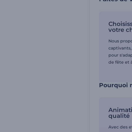
Choisis
votre c
Nous propo
captivants,
pour s'ada
de fête et 
Pourquoi n
Animati
qualité
Avec des ef