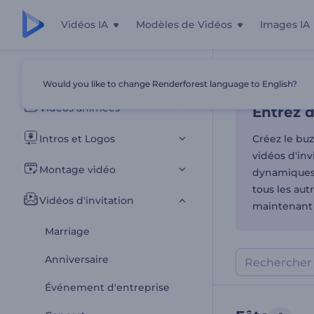
Vidéos IA
Modèles de Vidéos
Images IA
Entrez d
Tous les modèles
Would you like to change Renderforest language to English?
Accueil
Modèl
Vidéos animées
Entrez d
Intros et Logos
Créez le buz
vidéos d'inv
Montage vidéo
dynamiques, 
tous les aut
Vidéos d'invitation
maintenant 
Marriage
Anniversaire
Événement d'entreprise