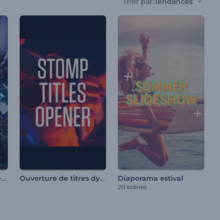
Trier par
:
Tendances
Ouverture d'événement enjoué
Ouverture de titres dynamiques
Diaporama estival
20 scènes