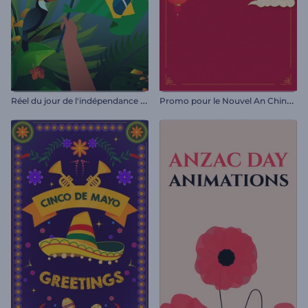
R
éel du jour de l'indépendance du Brésil
P
romo pour le Nouvel An Chinois