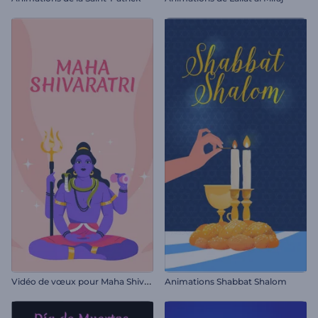
V
idéo de vœux pour Maha Shivratri
Animations Shabbat Shalom