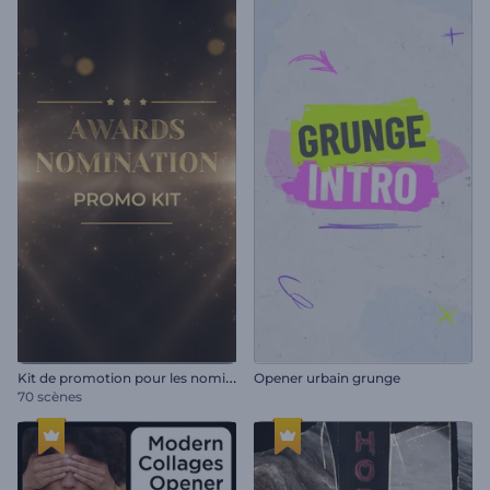
K
it de promotion pour les nominations aux prix
Opener urbain grunge
70 scènes