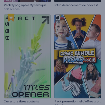
Pack Typographie Dynamique
Intro de lancement de podcast
300 scènes
P
ack promotionnel d'offres groupées de bandes dessinées
Ouverture titres abstraits