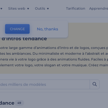
Sites web
Outils
Tarification
Apprendr
d’intros tendance
No, thanks
CHANGE
es
Intros Et Logos
Intros Tendance
 d’intros tendance
otre large gamme d’animations d’intro et de logos, conçues p
utes les ambiances. Du minimaliste et moderne à l’abstrait et 
ra vie à votre logo grâce à des animations fluides. Faciles à
plement votre logo, votre slogan et votre musique. Créez main
ndance
49