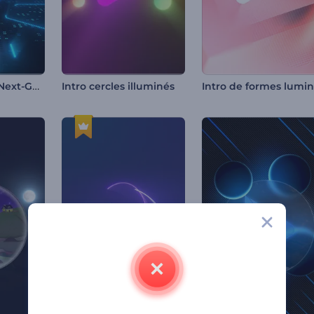
Réveil du logo Next-Gen
Intro cercles illuminés