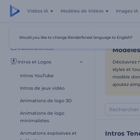
Vidéos IA
Modèles de Vidéos
Images IA
Modèles 
Tous les modèles
Would you like to change Renderforest language to English?
Accueil
Modèl
Vidéos animées
Modèles
Intros et Logos
Découvrez n
styles et to
Intros YouTube
modèle donne
ajoutez sim
Intros de jeux vidéo
Animations de logo 3D
Animations de logo
minimalistes
Intros Te
Animations explosives et