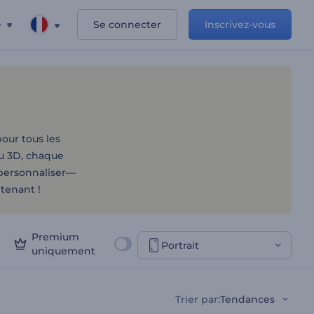
e
Se connecter
Inscrivez-vous
our tous les
au 3D, chaque
 personnaliser—
tenant !
Premium
Portrait
uniquement
Trier par
:
Tendances