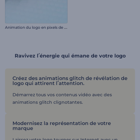
A
nimation du logo en pixels de glitch
Ravivez l՛énergie qui émane de votre logo
Créez des animations glitch de révélation de
logo qui attirent l՛attention.
Démarrez tous vos contenus vidéo avec des
animations glitch clignotantes.
Modernisez la représentation de votre
marque
Laissez votre logo tourner sur Internet avec un