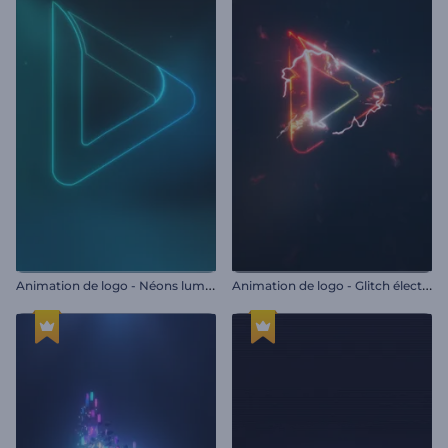
A
nimation de logo - Néons lumineux
A
nimation de logo - Glitch électrique