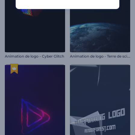
A
nimation de logo - Terre de science-fiction
Animation de logo - Cyber Glitch