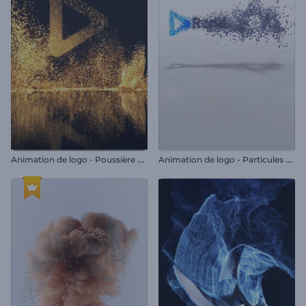
A
nimation de logo - Poussière de paillettes
A
nimation de logo - Particules simples