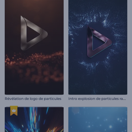
I
ntro explosion de particules rayonnantes
Révélation de logo de particules