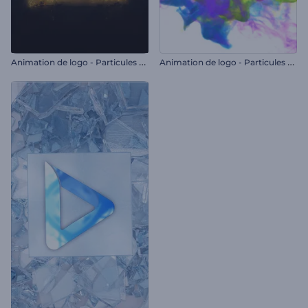
A
nimation de logo - Particules ambiantes
A
nimation de logo - Particules colorées