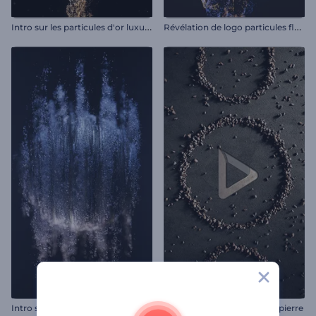
I
ntro sur les particules d'or luxueuses
R
évélation de logo particules fluides
Intro sphère métallique
Ouverture par gravité de la pierre