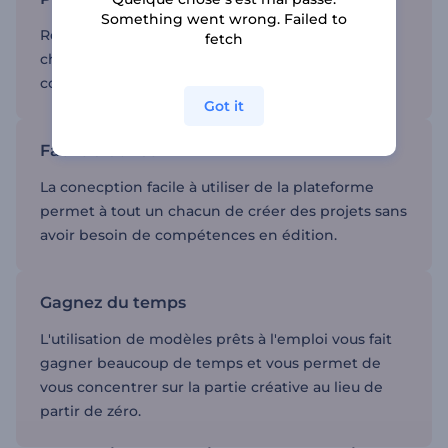
Something went wrong. Failed to
Renderforest vous permet de personnaliser
fetch
chaque aspect de votre contenu afin qu'il
corresponde à votre vision et à votre style.
Got it
Facile à utiliser
La conecption facile à utiliser de la plateforme
permet à tout un chacun de créer des projets sans
avoir besoin de compétences en édition.
Gagnez du temps
L'utilisation de modèles prêts à l'emploi vous fait
gagner beaucoup de temps et vous permet de
vous concentrer sur la partie créative au lieu de
partir de zéro.