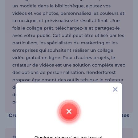
un modèle dans la bibliothèque, ajoutez vos
vidéos et vos photos, personnalisez les couleurs et
la musique, et prévisualisez le résultat final. U!ne
fois le collage prêt, téléchargez-le et partagez-le
avec votre public. Cet outil peut être utilisé par les
particuliers, les spécialistes du marketing et les
entreprises qui souhaitent réaliser un collage
vidéo gratuit en ligne. Pour d'autres projets, le
créateur de vidéos est une solution complète avec
des options de personnalisation. Renderforest
propose également des outils tels que le créateur
de vidéos explicatives pour des explications
détaillées et le créateur de vidéos publicitaires
pour la promotion de vos produits ou services.
Créez des collages vidéo en quelques minutes
Personnalisez vos collages vidéo
Quelque chose s՛est mal passé.