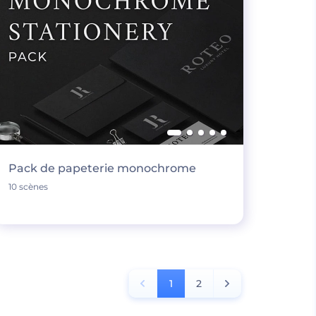
Pack de papeterie monochrome
10 scènes
1
2