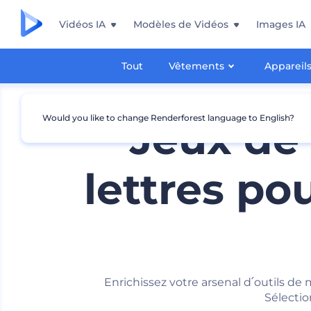
Vidéos IA
Modèles de Vidéos
Images IA
Tout
Vêtements
Appareil
Would you like to change Renderforest language to English?
Jeux de
lettres po
Enrichissez votre arsenal d՛outils d
Sélectio