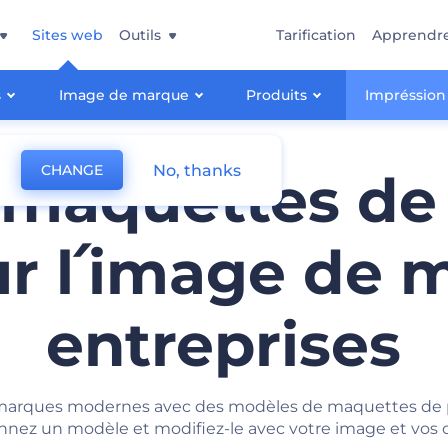
Sites web
Outils
Tarification
Apprendr
s
Image de marque
Produits
Impréssion
No, thanks
CHANGE
 maquettes de 
ur l՛image de
entreprises
e marques modernes avec des modèles de maquettes de pa
nnez un modèle et modifiez-le avec votre image et vos 